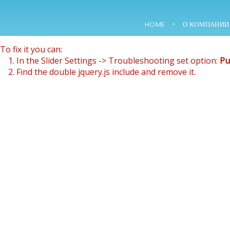
Revolution Slider Error: You have some jquery.js library inclu
HOME
О КОМПАНИИ
This includes make eliminates the revolution slider libraries
15
To fix it you can:
1. In the Slider Settings -> Troubleshooting set option:
Pu
NOWOCZESNE
ФЕВРАЛЬ
2. Find the double jquery.js include and remove it.
LABORATORIUM
2018
B+R JUŻ W MARCU
30
1994 — 1996 ГОДЫ
АВГУСТ
— ДЗИЕРŻАВА 200
2018
М2.