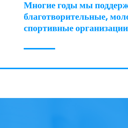
Многие годы мы поддерж
благотворительные, моло
спортивные организации