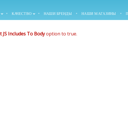
de that comes after the revolution files js include.
КАЧЕСТВО
НАШИ БРЕНДЫ
НАШИ МАГАЗИНЫ
, and make it not work.
30
30
t JS Includes To Body
option to true.
1993 —
АВГУСТ
АВГУСТ
ОСНОВАНИЕ
2018
2018
КОМПАНИИ
30
30
1996 — ПОКУПКА
АВГУСТ
АВГУСТ
СТРОИТЕЛЬСТВО
2018
2018
ЗДАНИЯ С
ОКРУЖАЮЩЕЙ
СРЕДОЙ И ЗЕМЛЕЙ