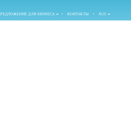
ПРЕДЛОЖЕНИЕ ДЛЯ БИЗНЕСА
КОНТАКТЫ
RUS
1994 — ВВЕДЕНИЕ
ПЕРВОЙ
ПРОДУКЦИИ НА
РЫНКЕ
2000 —
СТРОИТЕЛЬСТВО
СКЛАДСКОГО
СКЛАДА