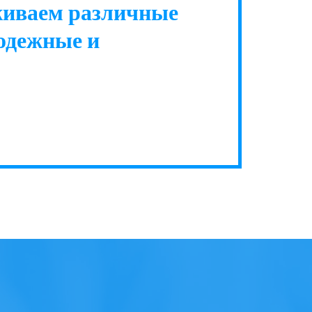
иваем различные 
дежные и 