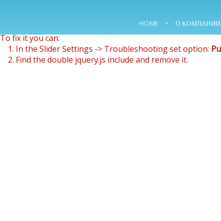
Revolution Slider Error: You have some jquery.js library inclu
This includes make eliminates the revolution slider libraries
HOME
О КОМПАНИИ
To fix it you can:
15
1. In the Slider Settings -> Troubleshooting set option:
Pu
2. Find the double jquery.js include and remove it.
NOWOCZESNE
ФЕВРАЛЬ
LABORATORIUM
2018
B+R JUŻ W MARCU
30
1994 — 1996 ГОДЫ
АВГУСТ
— ДЗИЕРŻАВА 200
2018
М2.