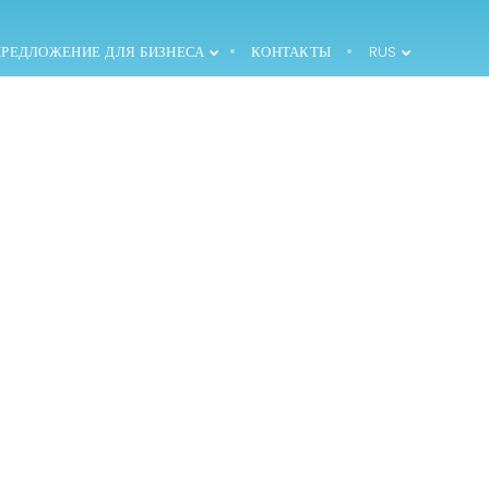
ПРЕДЛОЖЕНИЕ ДЛЯ БИЗНЕСА
КОНТАКТЫ
RUS
1994 — ВВЕДЕНИЕ
ПЕРВОЙ
ПРОДУКЦИИ НА
РЫНКЕ
2000 —
СТРОИТЕЛЬСТВО
СКЛАДСКОГО
СКЛАДА