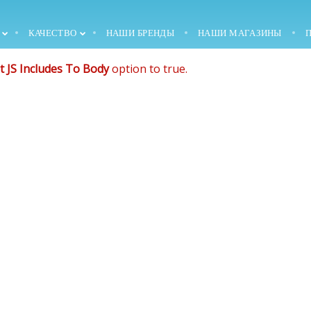
de that comes after the revolution files js include.
, and make it not work.
КАЧЕСТВО
НАШИ БРЕНДЫ
НАШИ МАГАЗИНЫ
30
30
t JS Includes To Body
option to true.
1993 —
АВГУСТ
АВГУСТ
ОСНОВАНИЕ
2018
2018
КОМПАНИИ
30
30
1996 — ПОКУПКА
АВГУСТ
АВГУСТ
СТРОИТЕЛЬСТВО
2018
2018
ЗДАНИЯ С
ОКРУЖАЮЩЕЙ
СРЕДОЙ И ЗЕМЛЕЙ