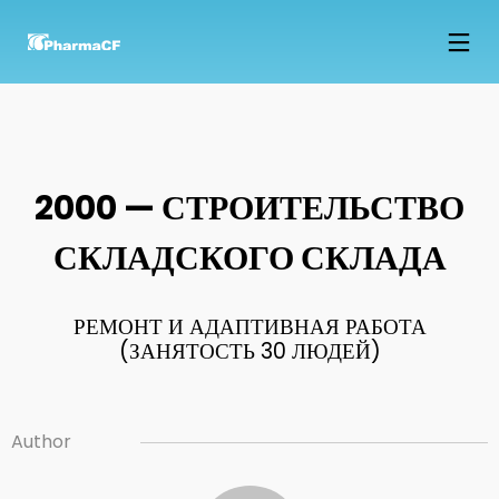
15
NOWOCZESNE
ФЕВРАЛЬ
LABORATORIUM B+R JUŻ
2018
W MARCU
2000 — СТРОИТЕЛЬСТВО
30
СКЛАДСКОГО СКЛАДА
1993 — ОСНОВАНИЕ
АВГУСТ
КОМПАНИИ
2018
РЕМОНТ И АДАПТИВНАЯ РАБОТА
(ЗАНЯТОСТЬ 30 ЛЮДЕЙ)
30
1994 — ВВЕДЕНИЕ
АВГУСТ
ПЕРВОЙ ПРОДУКЦИИ НА
2018
РЫНКЕ
Author