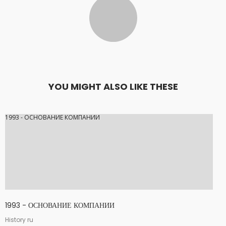
30
1994 — 1996 ГОДЫ —
АВГУСТ
ДЗИЕРŻАВА 200 М2.
2018
30
1996 — ПОКУПКА
АВГУСТ
YOU MIGHT ALSO LIKE THESE
СТРОИТЕЛЬСТВО
2018
ЗДАНИЯ С
ОКРУЖАЮЩЕЙ СРЕДОЙ
И ЗЕМЛЕЙ
1993 - ОСНОВАНИЕ КОМПАНИИ
30
2000 — СТРОИТЕЛЬСТВО
АВГУСТ
СКЛАДСКОГО СКЛАДА
2018
1993 - ОСНОВАНИЕ КОМПАНИИ
History ru