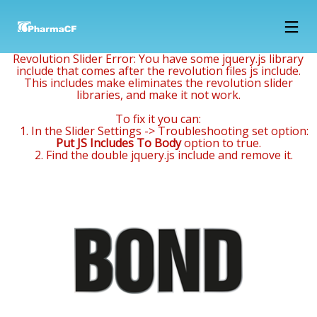
15
14
14
Revolution Slider Error: You have some jquery.js library
include that comes after the revolution files js include.
LUTY
STYCZEŃ
STYCZEŃ
This includes make eliminates the revolution slider
2018
2018
2018
libraries, and make it not work.
NOWOCZESNE
PREPARAT
NAZWA:
LABORATORIUM
Z OLEJKIEM
PRODUKT
To fix it you can:
B+R JUŻ
DRZEWA
TESTOWY, 330
1. In the Slider Settings -> Troubleshooting set option:
W MARCU
HERBACIANEGO
GR, EAN
27
27
Put JS Includes To Body
option to true.
738732553232,
2. Find the double jquery.js include and remove it.
GRUDZIEŃ
GRUDZIEŃ
2017
2017
OFERTA
PHARMA CF
PRACY –
BUDUJE
PRACOWNIK
NOWOCZESNE
PRODUKCJI
LABORATORIUM!