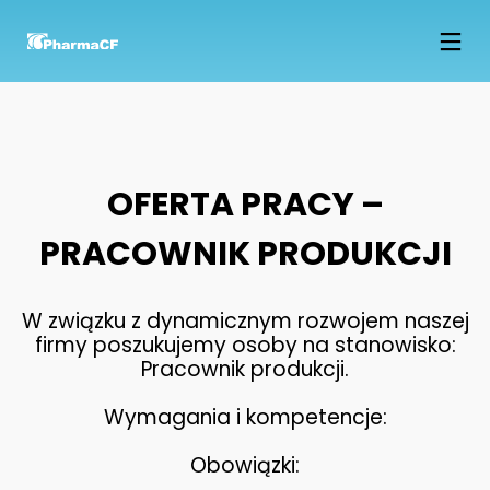
15
NOWOCZESNE
LUTY
LABORATORIUM B+R JUŻ
2018
W MARCU
OFERTA PRACY –
14
PRACOWNIK PRODUKCJI
PREPARAT Z OLEJKIEM
STYCZEŃ
DRZEWA HERBACIANEGO
2018
W związku z dynamicznym rozwojem naszej
firmy poszukujemy osoby na stanowisko:
14
Pracownik produkcji.
NAZWA: PRODUKT
STYCZEŃ
TESTOWY, 330 GR, EAN
2018
Wymagania i kompetencje:
738732553232,
Obowiązki: