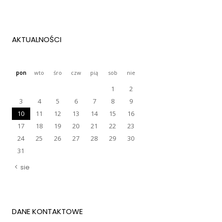
AKTUALNOŚCI
pon
wto
śro
czw
pią
sob
nie
1
2
3
4
5
6
7
8
9
10
11
12
13
14
15
16
17
18
19
20
21
22
23
24
25
26
27
28
29
30
31
sie
DANE KONTAKTOWE