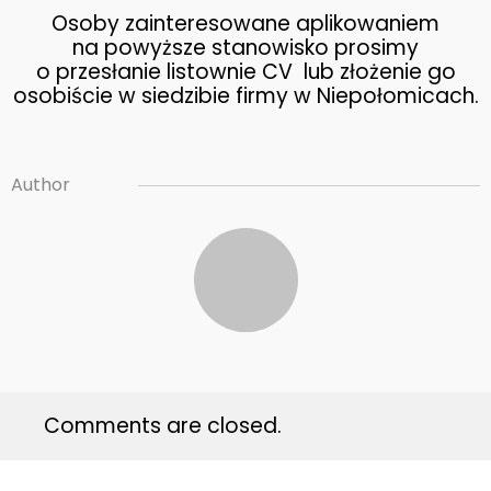
27
Osoby zainteresowane aplikowaniem
OFERTA PRACY –
GRUDZIEŃ
na powyższe stanowisko prosimy
PRACOWNIK
2017
o przesłanie listownie CV lub złożenie go
PRODUKCJI
osobiście w siedzibie firmy w Niepołomicach.
27
PHARMA CF BUDUJE
GRUDZIEŃ
Author
NOWOCZESNE
2017
LABORATORIUM!
Comments are closed.