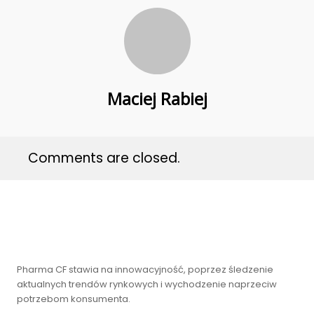
27
OFERTA PRACY –
GRUDZIEŃ
PRACOWNIK
2017
PRODUKCJI
27
Maciej Rabiej
PHARMA CF BUDUJE
GRUDZIEŃ
NOWOCZESNE
2017
LABORATORIUM!
Comments are closed.
Pharma CF stawia na innowacyjność, poprzez śledzenie
aktualnych trendów rynkowych i wychodzenie naprzeciw
potrzebom konsumenta.