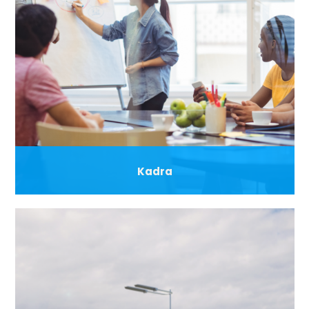
Kadra
Firma posiada wykształconą kadrę w wyodrębnionej
organizacyjnie jednostce jaką jest centrum badawczo –
rozwojowe oraz nowoczesną aparaturę badawczą, jednak
wymagania rynków stwarzają potrzebę dalszej ekspansji
firmy.