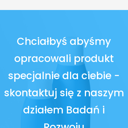
Chciałbyś abyśmy
opracowali produkt
specjalnie dla ciebie -
skontaktuj się z naszym
działem Badań i
Rozwoju