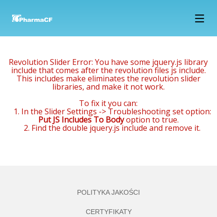
15
14
14
LUTY
STYCZEŃ
STYCZEŃ
2018
2018
2018
Revolution Slider Error: You have some jquery.js library
NOWOCZESNE
PREPARAT
NAZWA:
include that comes after the revolution files js include.
LABORATORIUM
Z OLEJKIEM
PRODUKT
This includes make eliminates the revolution slider
B+R JUŻ
DRZEWA
TESTOWY, 330
libraries, and make it not work.
W MARCU
HERBACIANEGO
GR, EAN
27
27
738732553232,
To fix it you can:
GRUDZIEŃ
GRUDZIEŃ
1. In the Slider Settings -> Troubleshooting set option:
Put JS Includes To Body
option to true.
2017
2017
OFERTA
PHARMA CF
2. Find the double jquery.js include and remove it.
PRACY –
BUDUJE
PRACOWNIK
NOWOCZESNE
PRODUKCJI
LABORATORIUM!
POLITYKA JAKOŚCI
CERTYFIKATY