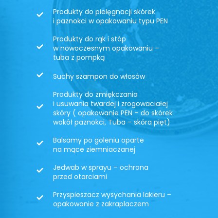
Produkty do pielęgnacji skórek
i paznokci w opakowaniu typu PEN
Produkty do rąk i stóp
w nowoczesnym opakowaniu –
tuba z pompką
Suchy szampon do włosów
Produkty do zmiękczania
i usuwania twardej i zrogowaciałej
skóry ( opakowanie PEN – do skórek
wokół paznokci, Tuba – skóra pięt)
Balsamy po goleniu oparte
na mące ziemniaczanej
Jedwab w sprayu – ochrona
przed otarciami
Przyspieszacz wysychania lakieru –
opakowanie z zakraplaczem