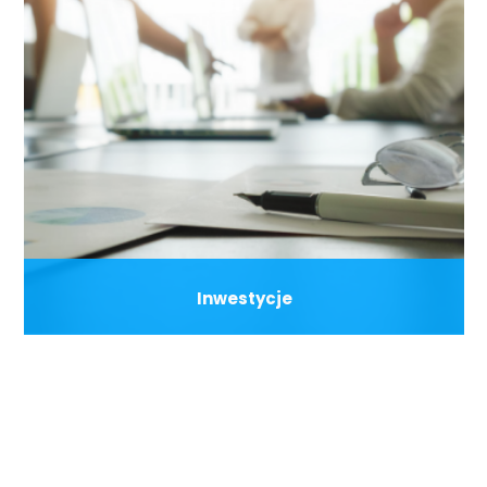
Inwestycje
Firma obecnie jest w trakcie poważnych inwestycji w rozwój
działalności marketingowej, zwłaszcza na rynkach
zagranicznych, a także ma plany powiększenia
i unowocześnienia bazy produkcyjnej.
ZOBACZ NASZ PARK MASZYNOWY