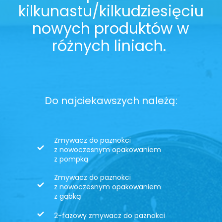
kilkunastu/kilkudziesięciu
nowych produktów w
różnych liniach.
Do najciekawszych należą:
Zmywacz do paznokci
z nowoczesnym opakowaniem
z pompką
Zmywacz do paznokci
z nowoczesnym opakowaniem
z gąbką
2-fazowy zmywacz do paznokci