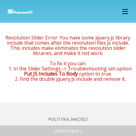
15
14
14
LUTY
STYCZEŃ
STYCZEŃ
Revolution Slider Error: You have some jquery.js library
2018
2018
2018
NOWOCZESNE
PREPARAT
NAZWA:
include that comes after the revolution files js include.
LABORATORIUM
Z OLEJKIEM
PRODUKT
This includes make eliminates the revolution slider
B+R JUŻ
DRZEWA
TESTOWY, 330
libraries, and make it not work.
W MARCU
HERBACIANEGO
GR, EAN
27
27
To fix it you can:
738732553232,
1. In the Slider Settings -> Troubleshooting set option:
GRUDZIEŃ
GRUDZIEŃ
Put JS Includes To Body
option to true.
2017
2017
2. Find the double jquery.js include and remove it.
OFERTA
PHARMA CF
PRACY –
BUDUJE
PRACOWNIK
NOWOCZESNE
PRODUKCJI
LABORATORIUM!
POLITYKA JAKOŚCI
CERTYFIKATY