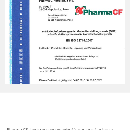
Pharma CF stawia na innowacyjność, poprzez śledzenie