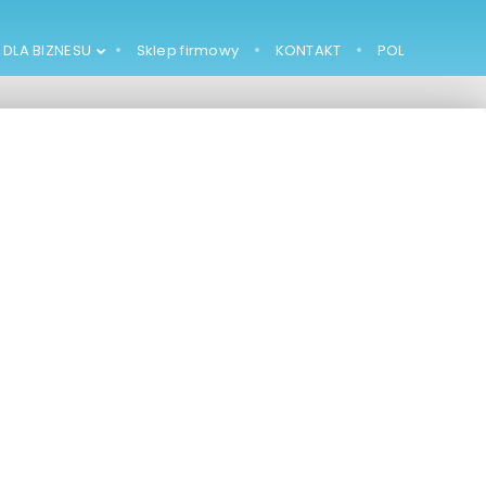
 DLA BIZNESU
Sklep firmowy
KONTAKT
POL
NAZWA: PRODUKT
TESTOWY, 330 GR,
EAN
738732553232,