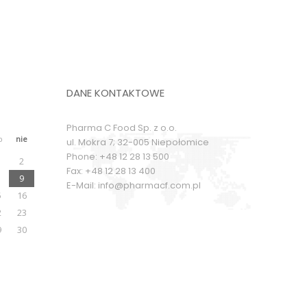
DANE KONTAKTOWE
Pharma C Food Sp. z o.o.
b
nie
ul. Mokra 7; 32-005 Niepołomice
Phone:
+48 12 28 13 500
2
Fax:
+48 12 28 13 400
9
E-Mail:
info@pharmacf.com.pl
5
16
2
23
9
30