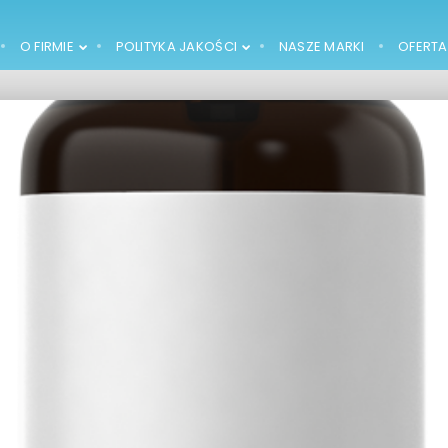
O FIRMIE
POLITYKA JAKOŚCI
NASZE MARKI
OFERTA
14
14
PREPARAT
STYCZEŃ
STYCZEŃ
Z OLEJKIEM
2018
2018
DRZEWA
HERBACIANEGO
27
PHARMA CF
GRUDZIEŃ
BUDUJE
2017
NOWOCZESNE
LABORATORIUM!