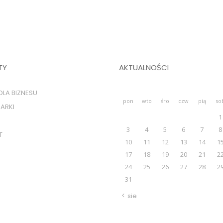
TY
AKTUALNOŚCI
DLA BIZNESU
pon
wto
śro
czw
pią
so
ARKI
1
3
4
5
6
7
8
T
10
11
12
13
14
1
17
18
19
20
21
2
24
25
26
27
28
2
31
sie